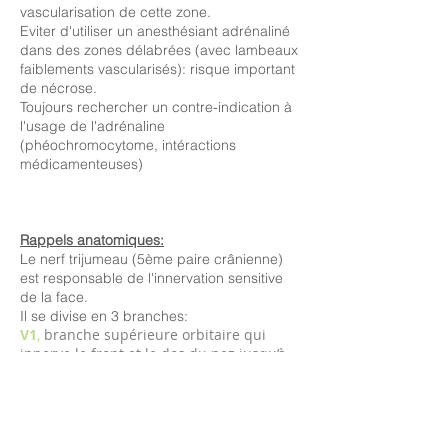
vascularisation de cette zone.
Eviter d'utiliser un anesthésiant adrénaliné
dans des zones délabrées (avec lambeaux
faiblements vascularisés): risque important
de nécrose.
Toujours rechercher un contre-indication à
l'usage de l'adrénaline
(phéochromocytome, intéractions
médicamenteuses)
Rappels anatomiques:
Le nerf trijumeau (5ème paire crânienne)
est responsable de l'innervation sensitive
de la face.
Il se divise en 3 branches:
V1
,
branche supérieure orbitaire qui
innerve le front et le dos du nez jusqu’à
la pointe
V2
,
branche intermédiaire maxillaire qui
innerve en partie la joue, la paupière
inférieure, l'aile narinaire et la lèvre