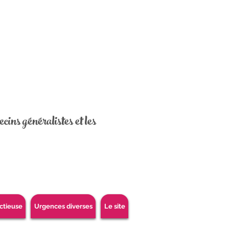
cins généralistes et les
ctieuse
Urgences diverses
Le site