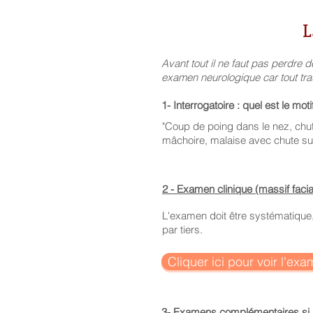
L
Avant tout il ne faut pas perdre 
examen neurologique car tout trau
1- Interrogatoire : quel est le mot
"Coup de poing dans le nez
, chu
mâchoire, malaise avec chute sur 
2 - Examen clinique (massif faci
L'examen doit être systématique,
par tiers.
Cliquer ici pour voir l'exa
3- Examens complémentaires si 