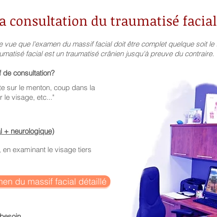
a consultation du traumatisé facia
de vue que l'examen du massif facial doit être complet quelque soit l
matisé facial est un traumatisé crânien jusqu'à preuve du contraire.
if de consultation?
te sur le menton, coup dans la
le visage, etc..."
al + neurologique)
 en examinant le visage tiers
men du massif facial détaillé
besoin